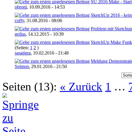
SU 2016 Make - Startf
obroni
,
10.09.2016 - 14:53
SketchUp 2016 - kein
coffy
,
31.08.2016 - 08:06
Problem mit Sketchu
geilus
,
14.12.2015 - 10:39
SketchUp Make Funkti
(Seiten:
1
2
)
sasatigra
,
10.02.2016 - 21:48
Meldung Demonstrati
Seimon
,
29.01.2016 - 21:50
Seiten (13):
« Zurück
1
…