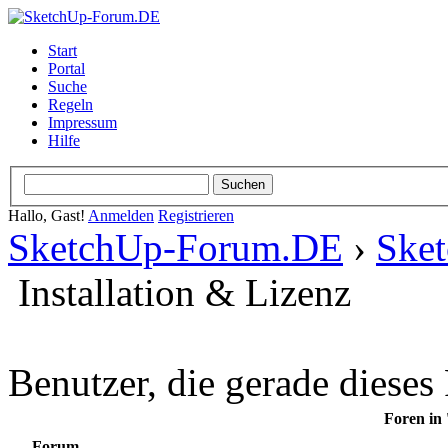
Start
Portal
Suche
Regeln
Impressum
Hilfe
Hallo, Gast!
Anmelden
Registrieren
SketchUp-Forum.DE
›
Ske
Installation & Lizenz
Benutzer, die gerade diese
Foren in 
Forum