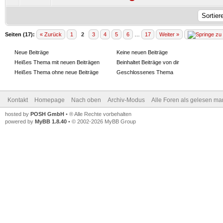
Seiten (17):
« Zurück
1
2
3
4
5
6
…
17
Weiter »
Neue Beiträge
Keine neuen Beiträge
Heißes Thema mit neuen Beiträgen
Beinhaltet Beiträge von dir
Heißes Thema ohne neue Beiträge
Geschlossenes Thema
Kontakt
Homepage
Nach oben
Archiv-Modus
Alle Foren als gelesen ma
hosted by
POSH GmbH
• ® Alle Rechte vorbehalten
powered by
MyBB 1.8.40
• © 2002-2026 MyBB Group