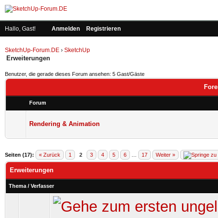
Hallo, Gast!
Anmelden
Registrieren
SketchUp-Forum.DE
›
SketchUp
Erweiterungen
Benutzer, die gerade dieses Forum ansehen: 5 Gast/Gäste
Fore
Forum
Rendering & Animation
Seiten (17):
« Zurück
1
2
3
4
5
6
…
17
Weiter »
Erweiterungen
Thema
/
Verfasser