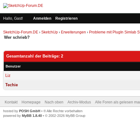
Hallo, Gast!
Anmelden
Registrieren
SketchUp-Forum.DE
›
SketchUp
›
Erweiterungen
›
Probleme mit PlugIn Simlab S
Wer schrieb?
Gesamtanzahl der Beiträge: 2
Benutzer
Liz
Techie
Kontakt
Homepage
Nach oben
Archiv-Modus
Alle Foren als gelesen ma
hosted by
POSH GmbH
• ® Alle Rechte vorbehalten
powered by
MyBB 1.8.40
• © 2002-2026 MyBB Group