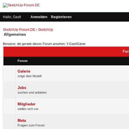
Hallo, Gast!
Anmelden
Registrieren
SketchUp-Forum.DE
›
SketchUp
Allgemeines
Benutzer, die gerade dieses Forum ansehen: 3 Gast/Gäste
For
Forum
Galerie
zeige dein Modell
Jobs
suchen und anbieten
Mitglieder
stellen sich vor
Meta
Fragen zum Forum