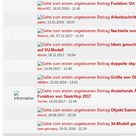
Funktion Ort
Mixer007
,
26.03.2018 - 11:45
Arbeitsschrit
juleim
,
13.01.2018 - 20:57
Nachteile vo
Markus_WI
,
07.12.2017 - 11:53
Ideen gesuch
auf SU-Modell
obroni
,
16.11.2017 - 10:54
doppelte skp
jusi
,
14.09.2017 - 13:48
Größe von O
AlbBino
,
22.02.2016 - 13:51
Anstehende Ä
Funktion von SketcHup 2017
Techie
,
14.03.2017 - 12:44
Objekt-Samm
obroni
,
29.06.2017 - 22:25
3d-Modell ge
kpw-germany
,
19.01.2016 - 11:29