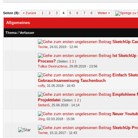
Seiten (8):
« Zurück
1
2
3
4
5
6
7
8
Weiter »
Allgemeines
Thema
/
Verfasser
SketchUp Cam
Techie
,
24.01.2019 - 12:44
Ist SketchUp 
Process?
(Seiten:
1
2
)
Tullius Destructivus
,
29.08.2018 - 13:56
Einfach Sket
Gebrauchsanweisung Taschenbuch
coffy
,
31.05.2018 - 16:43
Empfohlene 
Projektdatei
(Seiten:
1
2
)
StefanS
,
25.06.2018 - 14:14
Neuer Youtub
Jörg
,
02.03.2018 - 15:06
SketchUp Pro
Techie
,
15.11.2017 - 11:43