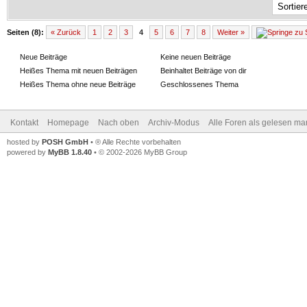
Seiten (8):
« Zurück
1
2
3
4
5
6
7
8
Weiter »
Neue Beiträge
Keine neuen Beiträge
Heißes Thema mit neuen Beiträgen
Beinhaltet Beiträge von dir
Heißes Thema ohne neue Beiträge
Geschlossenes Thema
Kontakt
Homepage
Nach oben
Archiv-Modus
Alle Foren als gelesen ma
hosted by
POSH GmbH
• ® Alle Rechte vorbehalten
powered by
MyBB 1.8.40
• © 2002-2026 MyBB Group