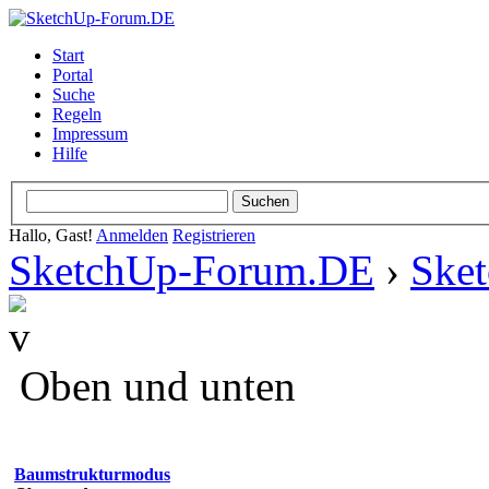
Start
Portal
Suche
Regeln
Impressum
Hilfe
Hallo, Gast!
Anmelden
Registrieren
SketchUp-Forum.DE
›
Ske
Oben und unten
Baumstrukturmodus