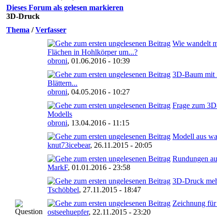
Dieses Forum als gelesen markieren
3D-Druck
Thema
/
Verfasser
Wie wandelt m
Flächen in Hohlkörper um...?
obroni
,
01.06.2016 - 10:39
3D-Baum mit 
Blättern...
obroni
,
04.05.2016 - 10:27
Frage zum 3D
Modells
obroni
,
13.04.2016 - 11:15
Modell aus w
knut73icebear
,
26.11.2015 - 20:05
Rundungen au
MarkF
,
01.01.2016 - 23:58
3D-Druck mehr
Tschöbbel
,
27.11.2015 - 18:47
Zeichnung fü
ostseehuepfer
,
22.11.2015 - 23:20