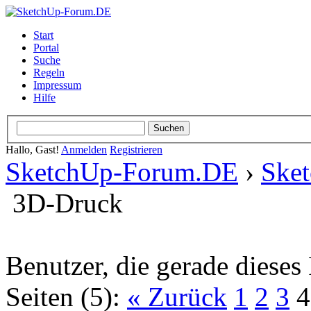
Start
Portal
Suche
Regeln
Impressum
Hilfe
Hallo, Gast!
Anmelden
Registrieren
SketchUp-Forum.DE
›
Ske
3D-Druck
Benutzer, die gerade diese
Seiten (5):
« Zurück
1
2
3
4