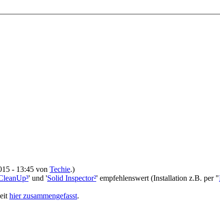
2015 - 13:45 von
Techie
.)
CleanUp³
' und '
Solid Inspector²
' empfehlenswert (Installation z.B. per "
eit
hier zusammengefasst
.