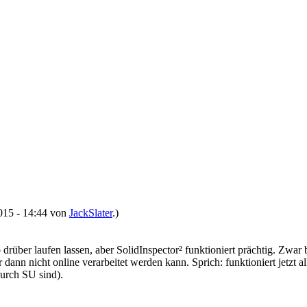
2015 - 14:44 von
JackSlater
.)
ber laufen lassen, aber SolidInspector² funktioniert prächtig. Zwar 
er dann nicht online verarbeitet werden kann. Sprich: funktioniert jetzt a
durch SU sind).