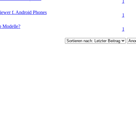
1
ewer f. Android Phones
1
p Modelle?
1