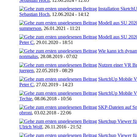
Sebastian Hoch
,
12.06.2024 - 12:05
Installation Sketch
Sebastian Hoch
,
12.06.2024 - 14:12
Modell aus SU 2020
summerson
,
26.01.2021 - 11:21
Modell aus SU 2020
Peter C
,
29.01.2020 - 18:51
Wie kann ich dynam
nonmalus
,
28.08.2019 - 07:02
Nutzen einer VR Bri
juergen
,
22.05.2019 - 08:29
SketchUp Mobile V
Peter C
,
27.02.2019 - 14:23
SketchUp Mobile Vie
Techie
,
08.06.2018 - 10:56
SKP-Dateien auf Sm
obroni
,
03.02.2018 - 22:06
Sketchup Viewer f
Ulrich Wolf
,
26.11.2016 - 21:52
Sketchup Viewer f