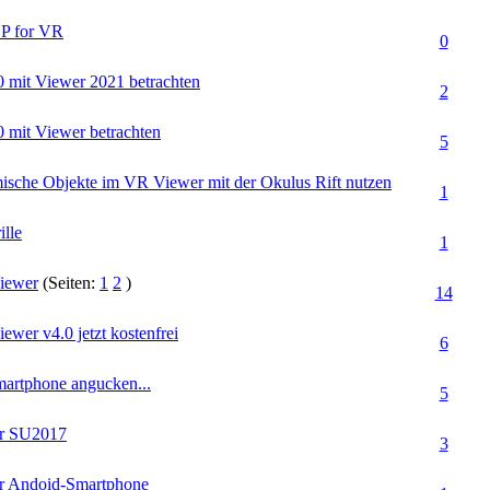
UP for VR
0
 mit Viewer 2021 betrachten
2
 mit Viewer betrachten
5
ische Objekte im VR Viewer mit der Okulus Rift nutzen
1
lle
1
iewer
(Seiten:
1
2
)
14
wer v4.0 jetzt kostenfrei
6
artphone angucken...
5
ür SU2017
3
ür Andoid-Smartphone