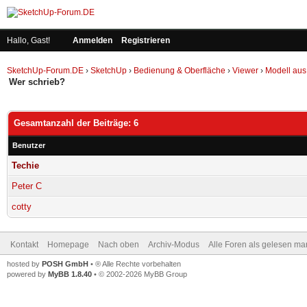
Hallo, Gast!
Anmelden
Registrieren
SketchUp-Forum.DE
›
SketchUp
›
Bedienung & Oberfläche
›
Viewer
›
Modell aus
Wer schrieb?
Gesamtanzahl der Beiträge: 6
Benutzer
Techie
Peter C
cotty
Kontakt
Homepage
Nach oben
Archiv-Modus
Alle Foren als gelesen ma
hosted by
POSH GmbH
• ® Alle Rechte vorbehalten
powered by
MyBB 1.8.40
• © 2002-2026 MyBB Group