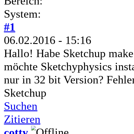
Bereich:
System:
#1
06.02.2016 - 15:16
Hallo! Habe Sketchup make 2
möchte Sketchyphysics insta
nur in 32 bit Version? Fehl
Sketchup
Suchen
Zitieren
cotty