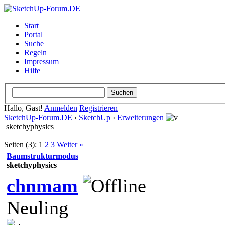
Start
Portal
Suche
Regeln
Impressum
Hilfe
Hallo, Gast!
Anmelden
Registrieren
SketchUp-Forum.DE
›
SketchUp
›
Erweiterungen
sketchyphysics
Seiten (3):
1
2
3
Weiter »
Baumstrukturmodus
sketchyphysics
chnmam
Neuling