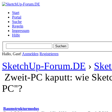
Start
Portal
Suche
Regeln
Impressum
Hilfe
Hallo, Gast!
Anmelden
Registrieren
SketchUp-Forum.DE
›
Ske
Zweit-PC kaputt: wie Sket
PC"?
Baumstrukturmodus