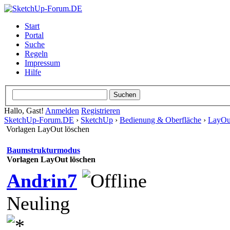
Start
Portal
Suche
Regeln
Impressum
Hilfe
Hallo, Gast!
Anmelden
Registrieren
SketchUp-Forum.DE
›
SketchUp
›
Bedienung & Oberfläche
›
LayOu
Vorlagen LayOut löschen
Baumstrukturmodus
Vorlagen LayOut löschen
Andrin7
Neuling