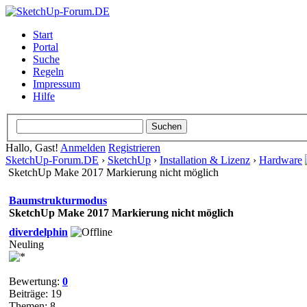
Start
Portal
Suche
Regeln
Impressum
Hilfe
Hallo, Gast!
Anmelden
Registrieren
SketchUp-Forum.DE
›
SketchUp
›
Installation & Lizenz
›
Hardware
SketchUp Make 2017 Markierung nicht möglich
Baumstrukturmodus
SketchUp Make 2017 Markierung nicht möglich
diverdelphin
Neuling
Bewertung:
0
Beiträge: 19
Themen: 8