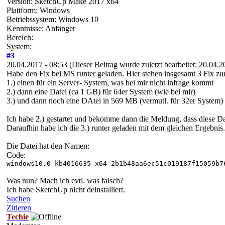
Version: SketchUp Make 2017 x64
Plattform: Windows
Betriebssystem: Windows 10
Kenntnisse: Anfänger
Bereich:
System:
#3
20.04.2017 - 08:53
(Dieser Beitrag wurde zuletzt bearbeitet: 20.04.
Habe den Fix bei MS runter geladen. Hier stehen insgesamt 3 Fix z
1.) einen für ein Server- System, was bei mir nicht infrage kommt
2.) dann eine Datei (ca 1 GB) für 64er System (wie bei mir)
3.) und dann noch eine DAtei in 569 MB (vermutl. für 32er System)
Ich habe 2.) gestartet und bekomme dann die Meldung, dass diese Dat
Daraufhin habe ich die 3.) runter geladen mit dem gleichen Ergebnis.
Die Datei hat den Namen:
Code:
windows10.0-kb4016635-x64_2b1b48aa6ec51c019187f15059b7
Was nun? Mach ich evtl. was falsch?
Ich habe SketchUp nicht deinstalliert.
Suchen
Zitieren
Techie