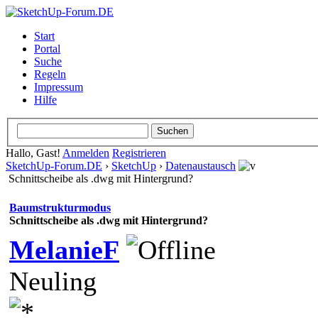
Start
Portal
Suche
Regeln
Impressum
Hilfe
Hallo, Gast!
Anmelden
Registrieren
SketchUp-Forum.DE
›
SketchUp
›
Datenaustausch
Schnittscheibe als .dwg mit Hintergrund?
Baumstrukturmodus
Schnittscheibe als .dwg mit Hintergrund?
MelanieF
Neuling