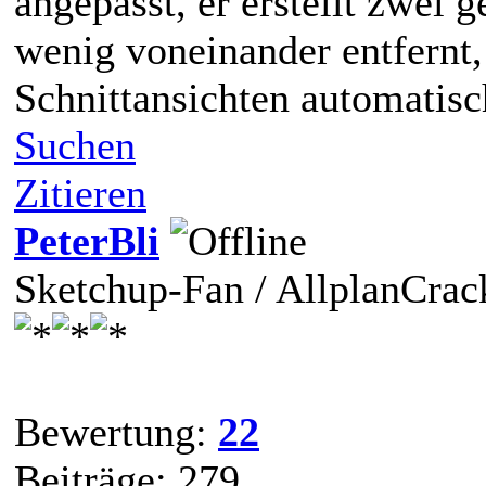
angepasst, er erstellt zwei 
wenig voneinander entfernt,
Schnittansichten automatis
Suchen
Zitieren
PeterBli
Sketchup-Fan / AllplanCrac
Bewertung:
22
Beiträge: 279