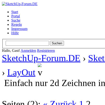
Start
Portal
Suche
Regeln
Impressum
Hilfe
Hallo, Gast!
Anmelden
Registrieren
SketchUp-Forum.DE
›
Ske
›
LayOut
Einfach nur 2d Zeichnen i
Seiten (2):
« Zurück
1
2