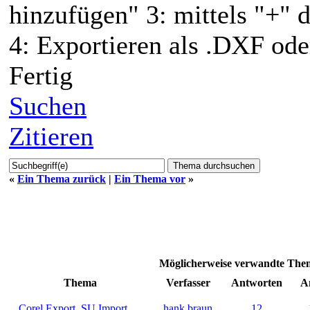
hinzufügen" 3: mittels "+" 
4: Exportieren als .DXF od
Fertig
Suchen
Zitieren
«
Ein Thema zurück
|
Ein Thema vor
»
Möglicherweise verwandte Th
Thema
Verfasser
Antworten
A
Corel Export, SU Import
hank braun
12