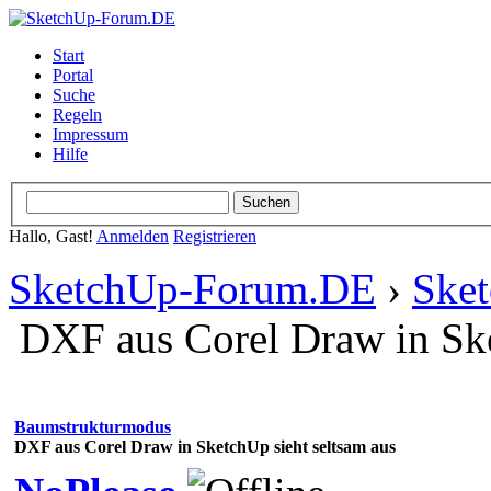
Start
Portal
Suche
Regeln
Impressum
Hilfe
Hallo, Gast!
Anmelden
Registrieren
SketchUp-Forum.DE
›
Ske
DXF aus Corel Draw in Ske
Baumstrukturmodus
DXF aus Corel Draw in SketchUp sieht seltsam aus