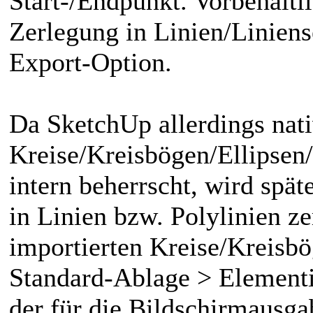
Start-/Endpunkt. Vorbehaltli
Zerlegung in Linien/Linie
Export-Option.
Da SketchUp allerdings nat
Kreise/Kreisbögen/Ellipsen/
intern beherrscht, wird spät
in Linien bzw. Polylinien z
importierten Kreise/Kreisb
Standard-Ablage > Elementi
der für die Bildschirmausg