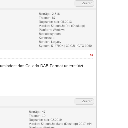
Zitieren
Beiträge: 2.316
Themen: 87
Registriert seit: 05.2013
Version: SketchUp Pro (Desktop)
Plattform: Windows
Betriebssystem:
Kenntnisse:
Bereich: Legacy
System: i7-4790K | 32 GB | GTX 1060
#4
 zumindest das Collada DAE-Format unterstützt.
Zitieren
Beiträge: 47
Themen: 10
Registriert seit: 02.2019
Version: SketchUp Make (Desktop) 2017 x64
Plattform: Windows