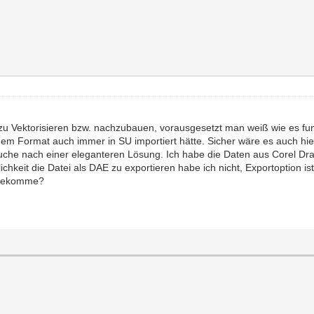
U zu Vektorisieren bzw. nachzubauen, vorausgesetzt man weiß wie es fun
lchem Format auch immer in SU importiert hätte. Sicher wäre es auch hi
Suche nach einer eleganteren Lösung. Ich habe die Daten aus Corel Dr
lichkeit die Datei als DAE zu exportieren habe ich nicht, Exportoption i
U bekomme?