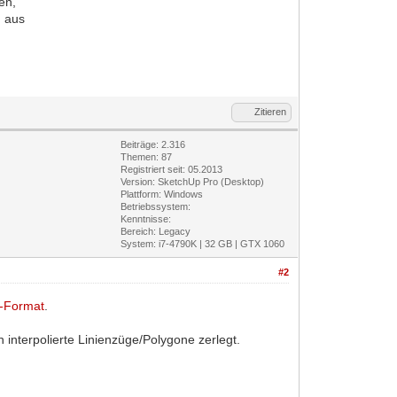
en,
n aus
Zitieren
Beiträge: 2.316
Themen: 87
Registriert seit: 05.2013
Version: SketchUp Pro (Desktop)
Plattform: Windows
Betriebssystem:
Kenntnisse:
Bereich: Legacy
System: i7-4790K | 32 GB | GTX 1060
#2
-Format
.
 interpolierte Linienzüge/Polygone zerlegt.