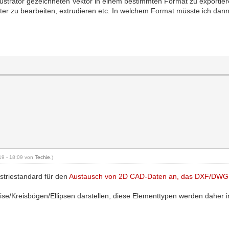
llustrator gezeichneten Vektor in einem bestimmten Format zu exportier
ter zu bearbeiten, extrudieren etc. In welchem Format müsste ich dan
019 - 18:09 von
Techie
.)
ustriestandard für den
Austausch von 2D CAD-Daten an, das DXF/DWG
ise/Kreisbögen/Ellipsen darstellen, diese Elementtypen werden daher in