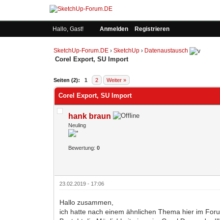
Hallo, Gast!
Anmelden
Registrieren
SketchUp-Forum.DE
›
SketchUp
›
Datenaustausch
Corel Export, SU Import
Seiten (2):
1
2
Weiter »
Corel Export, SU Import
hank braun
Neuling
Bewertung:
0
23.02.2019 - 17:06
Hallo zusammen,
ich hatte nach einem ähnlichen Thema hier im For