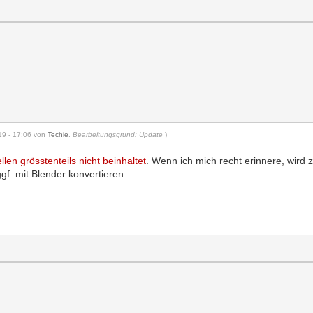
019 - 17:06 von
Techie
.
Bearbeitungsgrund: Update
)
ellen grösstenteils nicht beinhaltet
. Wenn ich mich recht erinnere, wird
ggf. mit Blender konvertieren.