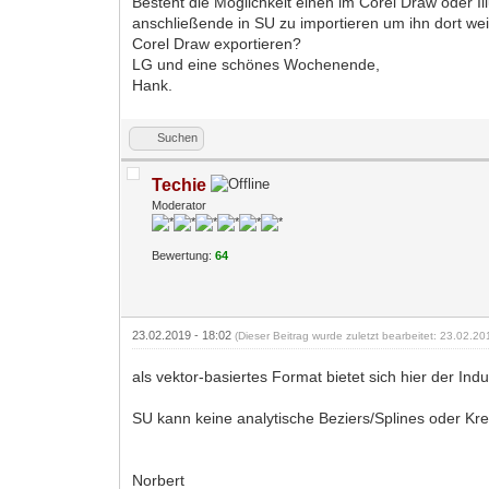
Besteht die Möglichkeit einen im Corel Draw oder I
anschließende in SU zu importieren um ihn dort wei
Corel Draw exportieren?
LG und eine schönes Wochenende,
Hank.
Suchen
Techie
Moderator
Bewertung:
64
23.02.2019 - 18:02
(Dieser Beitrag wurde zuletzt bearbeitet: 23.02.2
als vektor-basiertes Format bietet sich hier der Ind
SU kann keine analytische Beziers/Splines oder Kre
Norbert