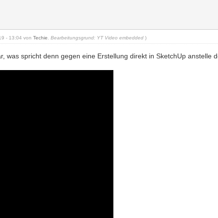
019 - 13:04 von
Techie
.
Bearbeitungsgrund: YT Video embedded
)
r, was spricht denn gegen eine Erstellung direkt in SketchUp anstelle