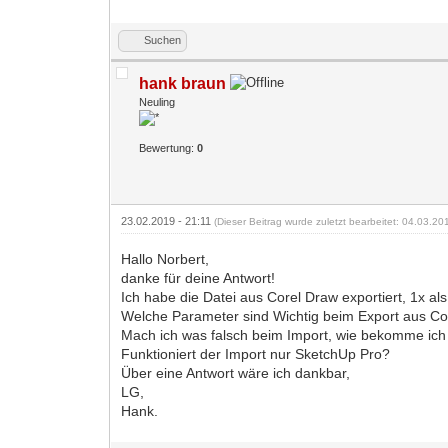
Suchen
hank braun
Neuling
Bewertung:
0
23.02.2019 - 21:11
(Dieser Beitrag wurde zuletzt bearbeitet: 04.03.2
Hallo Norbert,
danke für deine Antwort!
Ich habe die Datei aus Corel Draw exportiert, 1x a
Welche Parameter sind Wichtig beim Export aus C
Mach ich was falsch beim Import, wie bekomme ic
Funktioniert der Import nur SketchUp Pro?
Über eine Antwort wäre ich dankbar,
LG,
Hank.