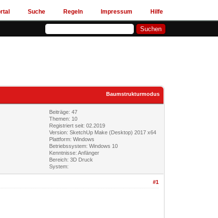
rtal
Suche
Regeln
Impressum
Hilfe
Baumstrukturmodus
Beiträge: 47
Themen: 10
Registriert seit: 02.2019
Version: SketchUp Make (Desktop) 2017 x64
Plattform: Windows
Betriebssystem: Windows 10
Kenntnisse: Anfänger
Bereich: 3D Druck
System:
#1