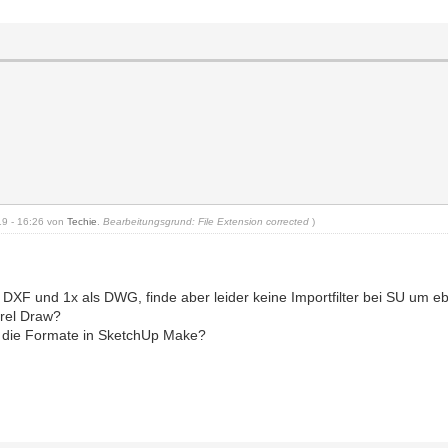
019 - 16:26 von
Techie
.
Bearbeitungsgrund: File Extension corrected
)
ls DXF und 1x als DWG, finde aber leider keine Importfilter bei SU um 
orel Draw?
h die Formate in SketchUp Make?