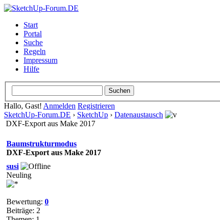
Start
Portal
Suche
Regeln
Impressum
Hilfe
Hallo, Gast!
Anmelden
Registrieren
SketchUp-Forum.DE
›
SketchUp
›
Datenaustausch
DXF-Export aus Make 2017
Baumstrukturmodus
DXF-Export aus Make 2017
susi
Neuling
Bewertung:
0
Beiträge: 2
Themen: 1