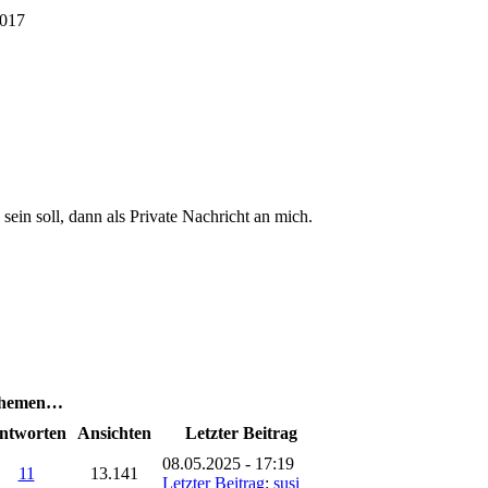
2017
 sein soll, dann als Private Nachricht an mich.
 Themen…
ntworten
Ansichten
Letzter Beitrag
08.05.2025 - 17:19
11
13.141
Letzter Beitrag
:
susi