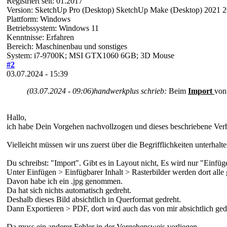
Registriert seit: 01.2017
Version: SketchUp Pro (Desktop) SketchUp Make (Desktop) 2021 
Plattform: Windows
Betriebssystem: Windows 11
Kenntnisse: Erfahren
Bereich: Maschinenbau und sonstiges
System: i7-9700K; MSI GTX1060 6GB; 3D Mouse
#2
03.07.2024 - 15:39
(03.07.2024 - 09:06)
handwerkplus schrieb:
Beim
Import
von
Hallo,
ich habe Dein Vorgehen nachvollzogen und dieses beschriebene Verh
Vielleicht müssen wir uns zuerst über die Begrifflichkeiten unterhal
Du schreibst: "Import". Gibt es in Layout nicht, Es wird nur "Einfü
Unter Einfügen > Einfügbarer Inhalt > Rasterbilder werden dort all
Davon habe ich ein .jpg genommen.
Da hat sich nichts automatisch gedreht.
Deshalb dieses Bild absichtlich in Querformat gedreht.
Dann Exportieren > PDF, dort wird auch das von mir absichtlich ge
Da muss ein anderer Fehler in der Vorgehensweis vorliegen.