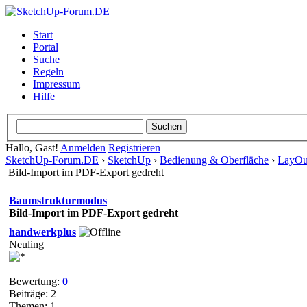
Start
Portal
Suche
Regeln
Impressum
Hilfe
Hallo, Gast!
Anmelden
Registrieren
SketchUp-Forum.DE
›
SketchUp
›
Bedienung & Oberfläche
›
LayOu
Bild-Import im PDF-Export gedreht
Baumstrukturmodus
Bild-Import im PDF-Export gedreht
handwerkplus
Neuling
Bewertung:
0
Beiträge: 2
Themen: 1