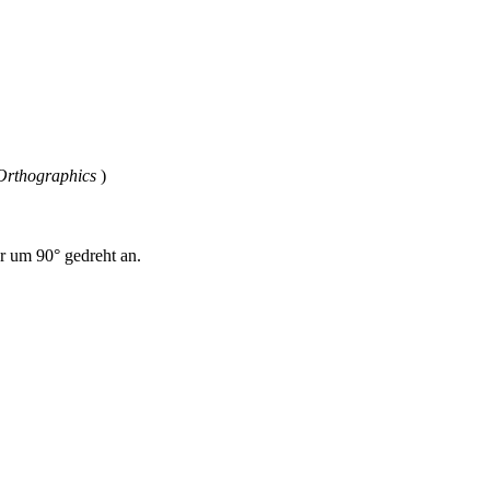
 Orthographics
)
r um 90° gedreht an.