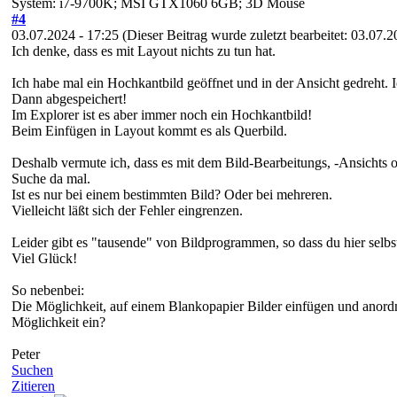
System: i7-9700K; MSI GTX1060 6GB; 3D Mouse
#4
03.07.2024 - 17:25
(Dieser Beitrag wurde zuletzt bearbeitet: 03.07.
Ich denke, dass es mit Layout nichts zu tun hat.
Ich habe mal ein Hochkantbild geöffnet und in der Ansicht gedreht. 
Dann abgespeichert!
Im Explorer ist es aber immer noch ein Hochkantbild!
Beim Einfügen in Layout kommt es als Querbild.
Deshalb vermute ich, dass es mit dem Bild-Bearbeitungs, -Ansichts 
Suche da mal.
Ist es nur bei einem bestimmten Bild? Oder bei mehreren.
Vielleicht läßt sich der Fehler eingrenzen.
Leider gibt es "tausende" von Bildprogrammen, so dass du hier selbs
Viel Glück!
So nebenbei:
Die Möglichkeit, auf einem Blankopapier Bilder einfügen und anordne
Möglichkeit ein?
Peter
Suchen
Zitieren