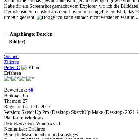
Somit habe ich das gewünschte Bild genau so eingefügt wie von dir 
Habe dir ein Screenshot gemacht vom Explorer, wo ich die Bilddatei 
Der nächste Screenshot aus dem Layout mit eingefügtem Bild, das 9
um 90° gedreht
ich kann einfach nicht verstehen warum...
Angehängte Dateien
Bild(er)
Suchen
Zitieren
Peter C
Erfahren
Bewertung:
66
Beiträge: 951
Themen: 27
Registriert seit: 01.2017
Version: SketchUp Pro (Desktop) SketchUp Make (Desktop) 2021 
Plattform: Windows
Betriebssystem: Windows 11
Kenntnisse: Erfahren
Bereich: Maschinenbau und sonstiges