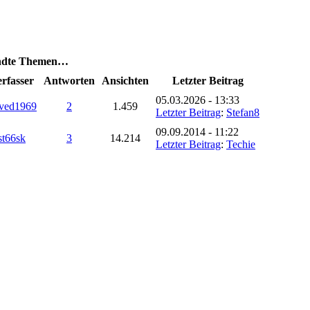
andte Themen…
rfasser
Antworten
Ansichten
Letzter Beitrag
05.03.2026 - 13:33
ved1969
2
1.459
Letzter Beitrag
:
Stefan8
09.09.2014 - 11:22
st66sk
3
14.214
Letzter Beitrag
:
Techie