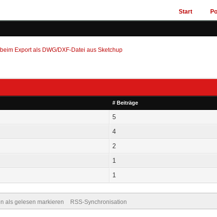
Start
Po
 beim Export als DWG/DXF-Datei aus Sketchup
# Beiträge
5
4
2
1
1
en als gelesen markieren
RSS-Synchronisation