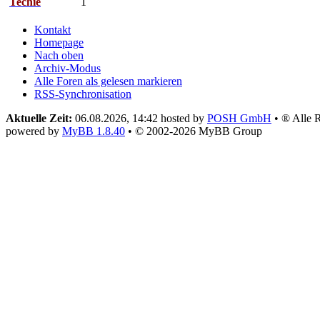
Techie
1
Kontakt
Homepage
Nach oben
Archiv-Modus
Alle Foren als gelesen markieren
RSS-Synchronisation
Aktuelle Zeit:
06.08.2026, 14:42
hosted by
POSH GmbH
• ® Alle R
powered by
MyBB 1.8.40
• © 2002-2026 MyBB Group