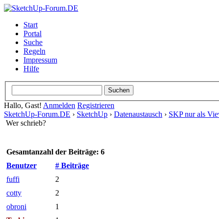
Start
Portal
Suche
Regeln
Impressum
Hilfe
Hallo, Gast!
Anmelden
Registrieren
SketchUp-Forum.DE
›
SketchUp
›
Datenaustausch
›
SKP nur als Vie
Wer schrieb?
Gesamtanzahl der Beiträge: 6
Benutzer
# Beiträge
fuffi
2
cotty
2
obroni
1