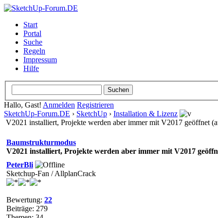
Start
Portal
Suche
Regeln
Impressum
Hilfe
Hallo, Gast!
Anmelden
Registrieren
SketchUp-Forum.DE
›
SketchUp
›
Installation & Lizenz
V2021 installiert, Projekte werden aber immer mit V2017 geöffnet (
Baumstrukturmodus
V2021 installiert, Projekte werden aber immer mit V2017 geöff
PeterBli
Sketchup-Fan / AllplanCrack
Bewertung:
22
Beiträge: 279
Themen: 34