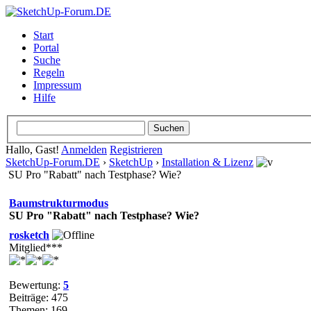
Start
Portal
Suche
Regeln
Impressum
Hilfe
Hallo, Gast!
Anmelden
Registrieren
SketchUp-Forum.DE
›
SketchUp
›
Installation & Lizenz
SU Pro "Rabatt" nach Testphase? Wie?
Baumstrukturmodus
SU Pro "Rabatt" nach Testphase? Wie?
rosketch
Mitglied***
Bewertung:
5
Beiträge: 475
Themen: 169