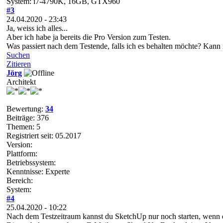
System: i7-4790K, 16GB, GTX960
#3
24.04.2020 - 23:43
Ja, weiss ich alles...
Aber ich habe ja bereits die Pro Version zum Testen.
Was passiert nach dem Testende, falls ich es behalten möchte? Kann
Suchen
Zitieren
Jörg
Architekt
Bewertung:
34
Beiträge: 376
Themen: 5
Registriert seit: 05.2017
Version:
Plattform:
Betriebssystem:
Kenntnisse: Experte
Bereich:
System:
#4
25.04.2020 - 10:22
Nach dem Testzeitraum kannst du SketchUp nur noch starten, wenn d