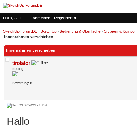
Hallo, Gast!
Anmelden
Registrieren
SketchUp-Forum.DE
›
SketchUp
›
Bedienung & Oberfläche
›
Gruppen & Kompon
Innenrahmen verschieben
Innenrahmen verschieben
tirolator
Neuling
Bewertung:
0
23.02.2023 - 18:36
Hallo