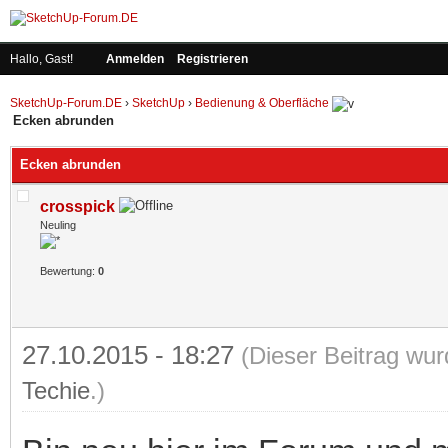
Hallo, Gast!
Anmelden
Registrieren
SketchUp-Forum.DE
›
SketchUp
›
Bedienung & Oberfläche
Ecken abrunden
Ecken abrunden
crosspick
Neuling
Bewertung:
0
27.10.2015 - 18:27
(Dieser Beitrag wur
Techie
.)