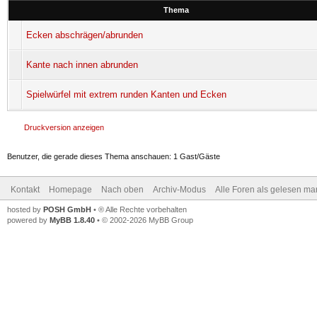
Thema
Ecken abschrägen/abrunden
Kante nach innen abrunden
Spielwürfel mit extrem runden Kanten und Ecken
Druckversion anzeigen
Benutzer, die gerade dieses Thema anschauen: 1 Gast/Gäste
Kontakt
Homepage
Nach oben
Archiv-Modus
Alle Foren als gelesen ma
hosted by
POSH GmbH
• ® Alle Rechte vorbehalten
powered by
MyBB 1.8.40
• © 2002-2026 MyBB Group