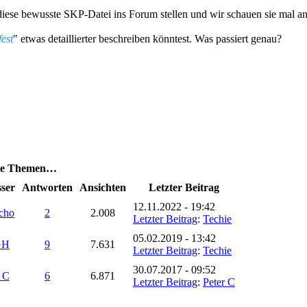
 diese bewusste SKP-Datei ins Forum stellen und wir schauen sie mal an
est
" etwas detaillierter beschreiben könntest. Was passiert genau?
dte Themen…
sser
Antworten
Ansichten
Letzter Beitrag
12.11.2022 - 19:42
cho
2
2.008
Letzter Beitrag
:
Techie
05.02.2019 - 13:42
GH
9
7.631
Letzter Beitrag
:
Techie
30.07.2017 - 09:52
r C
6
6.871
Letzter Beitrag
:
Peter C