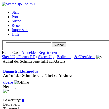
Start
Portal
Suche
Regeln
Impressum
Hilfe
Hallo, Gast!
Anmelden
Registrieren
SketchUp-Forum.DE
›
SketchUp
›
Bedienung & Oberfläche
Aufruf der Schnittebene führt zu Absturz
Baumstrukturmodus
Aufruf der Schnittebene führt zu Absturz
tibaro
Neuling
Bewertung:
0
Beiträge: 1
Themen: 1