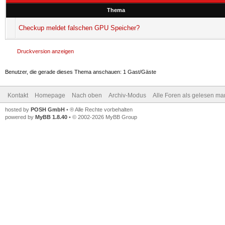
Thema
Checkup meldet falschen GPU Speicher?
Druckversion anzeigen
Benutzer, die gerade dieses Thema anschauen: 1 Gast/Gäste
Kontakt
Homepage
Nach oben
Archiv-Modus
Alle Foren als gelesen ma
hosted by
POSH GmbH
• ® Alle Rechte vorbehalten
powered by
MyBB 1.8.40
• © 2002-2026 MyBB Group