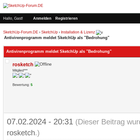
Hallo, Gast!
Anmelden
Registrieren
SketchUp-Forum.DE
›
SketchUp
›
Installation & Lizenz
Antivirenprogramm meldet SketchUp als "Bedrohung"
Antivirenprogramm meldet SketchUp als "Bedrohung"
rosketch
Mitglied***
Bewertung:
5
07.02.2024 - 20:31
(Dieser Beitrag wur
rosketch
.)