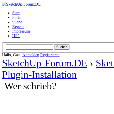
Start
Portal
Suche
Regeln
Impressum
Hilfe
Hallo, Gast!
Anmelden
Registrieren
SketchUp-Forum.DE
›
Ske
Plugin-Installation
Wer schrieb?