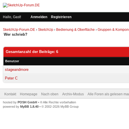
Hallo, Gast!
Anmelden
Registrieren
SketchUp-Forum.DE
›
SketchUp
›
Bedienung & Oberfläche
›
Gruppen & Kompon
Wer schrieb?
Gesamtanzahl der Beiträge: 6
Benutzer
stageandmore
Peter C
Kontakt
Homepage
Nach oben
Archiv-Modus
Alle Foren als gelesen ma
hosted by
POSH GmbH
• ® Alle Rechte vorbehalten
powered by
MyBB 1.8.40
• © 2002-2026 MyBB Group