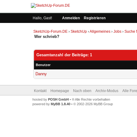
Hallo, Gast!
Anmelden
Registrieren
SketchUp-Forum.DE
›
SketchUp
›
Allgemeines
›
Jobs
›
Suche N
Wer schrieb?
Gesamtanzahl der Beiträge: 1
Benutzer
Danny
Kontakt
Homepage
Nach oben
Archiv-Modus
Alle For
hosted by
POSH GmbH
• ® Alle Rechte vorbehalten
powered by
MyBB 1.8.40
• © 2002-2026 MyBB Group