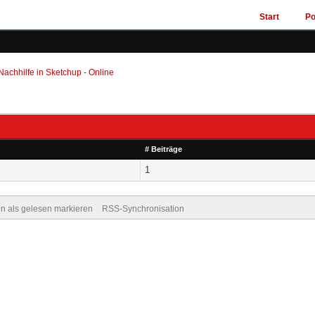
Start
Po
achhilfe in Sketchup - Online
# Beiträge
1
en als gelesen markieren
RSS-Synchronisation