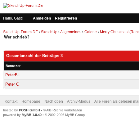
Hallo, Gast!
Anmelden
Registrieren
SketchUp-Forum.DE
›
SketchUp
›
Allgemeines
›
Galerie
›
Merry Christmas! (Ren
Wer schrieb?
Gesamtanzahl der Beiträge: 3
Benutzer
PeterBli
Peter C
Kontakt
Homepage
Nach oben
Archiv-Modus
Alle Foren als gelesen ma
hosted by
POSH GmbH
• ® Alle Rechte vorbehalten
powered by
MyBB 1.8.40
• © 2002-2026 MyBB Group