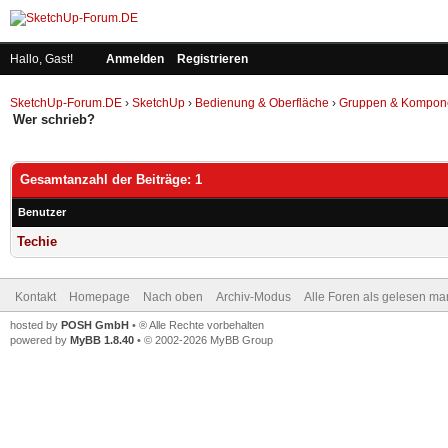
Hallo, Gast!
Anmelden
Registrieren
SketchUp-Forum.DE
›
SketchUp
›
Bedienung & Oberfläche
›
Gruppen & Kompon
Wer schrieb?
Gesamtanzahl der Beiträge: 1
Benutzer
Techie
Kontakt
Homepage
Nach oben
Archiv-Modus
Alle Foren als gelesen ma
hosted by
POSH GmbH
• ® Alle Rechte vorbehalten
powered by
MyBB 1.8.40
• © 2002-2026 MyBB Group