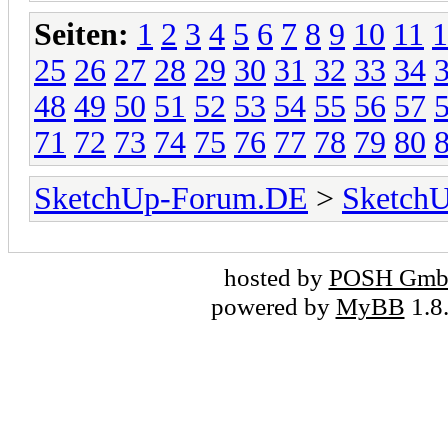
Seiten:
1
2
3
4
5
6
7
8
9
10
11
1
25
26
27
28
29
30
31
32
33
34
48
49
50
51
52
53
54
55
56
57
71
72
73
74
75
76
77
78
79
80
SketchUp-Forum.DE
>
Sketch
hosted by
POSH Gm
powered by
MyBB
1.8