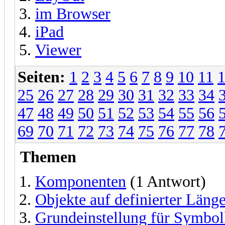
im Browser
iPad
Viewer
Seiten:
1
2
3
4
5
6
7
8
9
10
11
25
26
27
28
29
30
31
32
33
34
47
48
49
50
51
52
53
54
55
56
69
70
71
72
73
74
75
76
77
78
Themen
Komponenten
(1 Antwort)
Objekte auf definierter Länge
Grundeinstellung für Symboll