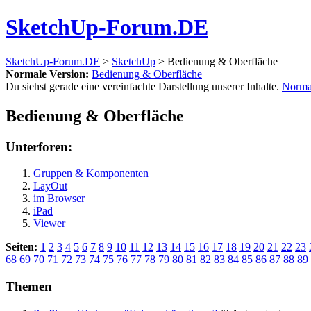
SketchUp-Forum.DE
SketchUp-Forum.DE
>
SketchUp
> Bedienung & Oberfläche
Normale Version:
Bedienung & Oberfläche
Du siehst gerade eine vereinfachte Darstellung unserer Inhalte.
Norma
Bedienung & Oberfläche
Unterforen:
Gruppen & Komponenten
LayOut
im Browser
iPad
Viewer
Seiten:
1
2
3
4
5
6
7
8
9
10
11
12
13
14
15
16
17
18
19
20
21
22
23
68
69
70
71
72
73
74
75
76
77
78
79
80
81
82
83
84
85
86
87
88
89
Themen