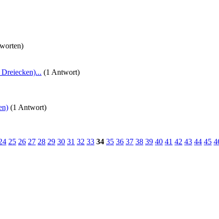
worten)
Dreiecken)...
(1 Antwort)
en)
(1 Antwort)
24
25
26
27
28
29
30
31
32
33
34
35
36
37
38
39
40
41
42
43
44
45
4