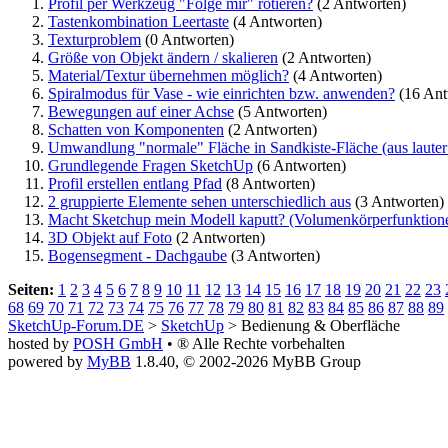
Profil per Werkzeug "Folge mir" rotieren?
(2 Antworten)
Tastenkombination Leertaste
(4 Antworten)
Texturproblem
(0 Antworten)
Größe von Objekt ändern / skalieren
(2 Antworten)
Material/Textur übernehmen möglich?
(4 Antworten)
Spiralmodus für Vase - wie einrichten bzw. anwenden?
(16 Ant
Bewegungen auf einer Achse
(5 Antworten)
Schatten von Komponenten
(2 Antworten)
Umwandlung "normale" Fläche in Sandkiste-Fläche (aus lauter 
Grundlegende Fragen SketchUp
(6 Antworten)
Profil erstellen entlang Pfad
(8 Antworten)
2 gruppierte Elemente sehen unterschiedlich aus
(3 Antworten)
Macht Sketchup mein Modell kaputt? (Volumenkörperfunktion
3D Objekt auf Foto
(2 Antworten)
Bogensegment - Dachgaube
(3 Antworten)
Seiten:
1
2
3
4
5
6
7
8
9
10
11
12
13
14
15
16
17
18
19
20
21
22
23
68
69
70
71
72
73
74
75
76
77
78
79
80
81
82
83
84
85
86
87
88
89
SketchUp-Forum.DE
>
SketchUp
> Bedienung & Oberfläche
hosted by
POSH GmbH
• ® Alle Rechte vorbehalten
powered by
MyBB
1.8.40, © 2002-2026 MyBB Group