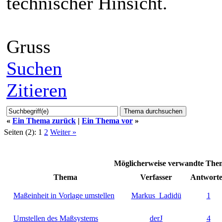
technischer Hinsicht.
Gruss
Suchen
Zitieren
«
Ein Thema zurück
|
Ein Thema vor
»
Seiten (2):
1
2
Weiter »
Möglicherweise verwandte Th
Thema
Verfasser
Antwort
Maßeinheit in Vorlage umstellen
Markus_Ladidü
1
Umstellen des Maßsystems
derJ
4