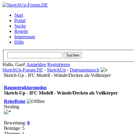
Start
Portal
Suche
Regeln
Impressum
Hilfe
Hallo, Gast!
Anmelden
Registrieren
SketchUp-Forum.DE
›
SketchUp
›
Datenaustausch
Sketch-Up - IFC Modell - Wände/Decken als Vollkörper
Baumstrukturmodus
Sketch-Up - IFC Modell - Wände/Decken als Vollkörper
ReiseReise
Neuling
Bewertung:
0
Beiträge: 5
Themen: 1