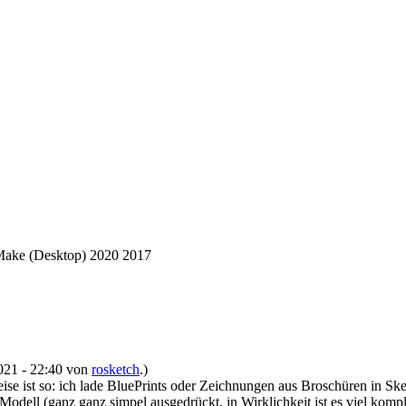
Make (Desktop) 2020 2017
2021 - 22:40 von
rosketch
.)
e ist so: ich lade BluePrints oder Zeichnungen aus Broschüren in Ske
odell (ganz ganz simpel ausgedrückt, in Wirklichkeit ist es viel kompli