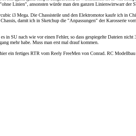
ie "ohne Linien", ansonsten würde man den ganzen Linienwirrwarr der 
ycubic i3 Mega. Die Chassisteile und den Elektromotor kaufe ich in 
 Chassis, damit ich in Sketchup die "Anpassungen" der Karosserie vor
bt es in SU nach wie vor einen Fehler, so dass gespiegelte Dateien ni
itsgang mehr habe. Muss man erst mal drauf kommen.
 hier ein fertiges RTR vom Reely FreeMen von Conrad. RC Modellbau m