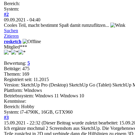
Bereich:
System:
#2
09.09.2021 - 04:40
Cooles Teil, macht bestimmt Spaß damit rumzuflitzen...
Suchen
Zitieren
rosketch
Mitglied***
Bewertung:
5
Beiträge: 475
Themen: 169
Registriert seit: 11.2015
Version: SketchUp Pro (Desktop) SketchUp Go (Tablet) SketchUp 
Plattform: Windows
Betriebssystem: Windows 11 Windows 10
Kenntnisse:
Bereich: Hobby
System: i7-4790K, 16GB, GTX960
#3
15.09.2021 - 22:32
(Dieser Beitrag wurde zuletzt bearbeitet: 15.09.
Ich ergänze mochmal 2 Screenshots aus SketchUp. Die Vorgehensweis
Teile zunächst in 2D und verbinde dann die Hilfslinien zu einem 3D M