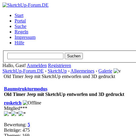
Start
Portal
Suche
Regeln
Impressum
Hilfe
Hallo, Gast!
Anmelden
Registrieren
SketchUp-Forum.DE
›
SketchUp
›
Allgemeines
›
Galerie
Old Timer Jeep mit SketchUp entworfen und 3D gedruckt
Baumstrukturmodus
Old Timer Jeep mit SketchUp entworfen und 3D gedruckt
rosketch
Mitglied***
Bewertung:
5
Beiträge: 475
Themen: 169