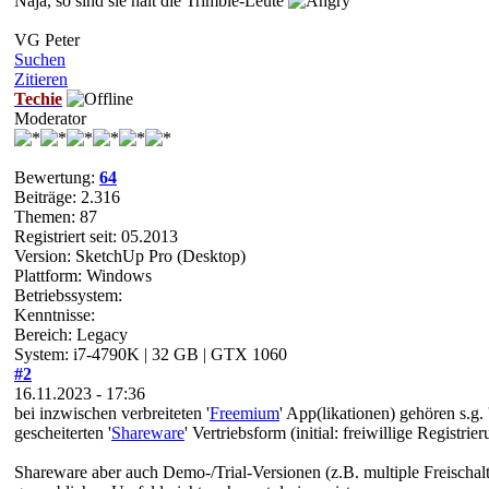
Naja, so sind sie halt die Trimble-Leute
VG Peter
Suchen
Zitieren
Techie
Moderator
Bewertung:
64
Beiträge: 2.316
Themen: 87
Registriert seit: 05.2013
Version: SketchUp Pro (Desktop)
Plattform: Windows
Betriebssystem:
Kenntnisse:
Bereich: Legacy
System: i7-4790K | 32 GB | GTX 1060
#2
16.11.2023 - 17:36
bei inzwischen verbreiteten '
Freemium
' App(likationen) gehören s.g
gescheiterten '
Shareware
' Vertriebsform (initial: freiwillige Registr
Shareware aber auch Demo-/Trial-Versionen (z.B. multiple Freisch