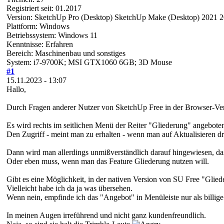
Registriert seit: 01.2017
Version: SketchUp Pro (Desktop) SketchUp Make (Desktop) 2021 
Plattform: Windows
Betriebssystem: Windows 11
Kenntnisse: Erfahren
Bereich: Maschinenbau und sonstiges
System: i7-9700K; MSI GTX1060 6GB; 3D Mouse
#1
15.11.2023 - 13:07
Hallo,
Durch Fragen anderer Nutzer von SketchUp Free in der Browser-Vers
Es wird rechts im seitlichen Menü der Reiter "Gliederung" angebote
Den Zugriff - meint man zu erhalten - wenn man auf Aktualisieren dr
Dann wird man allerdings unmißverständlich darauf hingewiesen, das
Oder eben muss, wenn man das Feature Gliederung nutzen will.
Gibt es eine Möglichkeit, in der nativen Version von SU Free "Gli
Vielleicht habe ich da ja was übersehen.
Wenn nein, empfinde ich das "Angebot" in Menüleiste nur als billig
In meinen Augen irreführend und nicht ganz kundenfreundlich.