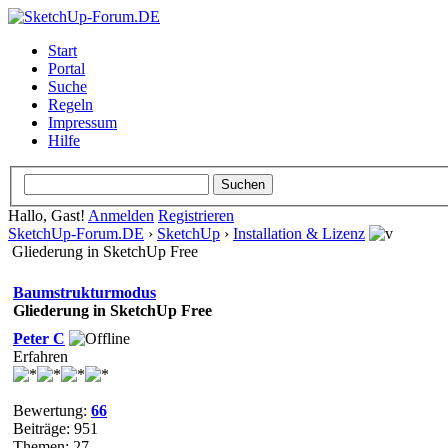
Start
Portal
Suche
Regeln
Impressum
Hilfe
Hallo, Gast!
Anmelden
Registrieren
SketchUp-Forum.DE
›
SketchUp
›
Installation & Lizenz
Gliederung in SketchUp Free
Baumstrukturmodus
Gliederung in SketchUp Free
Peter C
Erfahren
Bewertung:
66
Beiträge: 951
Themen: 27