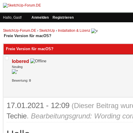
Hallo, Gast!
Anmelden
Registrieren
SketchUp-Forum.DE
›
SketchUp
›
Installation & Lizenz
Freie Version für macOS?
Freie Version für macOS?
lobered
Neuling
Bewertung:
0
17.01.2021 - 12:09
(Dieser Beitrag wur
Techie
.
Bearbeitungsgrund: Wording cor