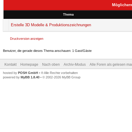
Möglicher
Thema
Erstelle 3D Modelle & Produktionszeichnungen
Druckversion anzeigen
Benutzer, die gerade dieses Thema anschauen: 1 Gast/Gäste
Kontakt
Homepage
Nach oben
Archiv-Modus
Alle Foren als gelesen ma
hosted by
POSH GmbH
• ® Alle Rechte vorbehalten
powered by
MyBB 1.8.40
• © 2002-2026 MyBB Group