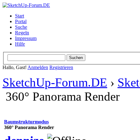
Start
Portal
Suche
Regeln
Impressum
Hilfe
Hallo, Gast!
Anmelden
Registrieren
SketchUp-Forum.DE
›
Ske
360° Panorama Render
Baumstrukturmodus
360° Panorama Render