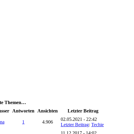
dte Themen…
asser
Antworten
Ansichten
Letzter Beitrag
02.05.2021 - 22:42
na
1
4.906
Letzter Beitrag
:
Techie
11.12.2017 - 14:02