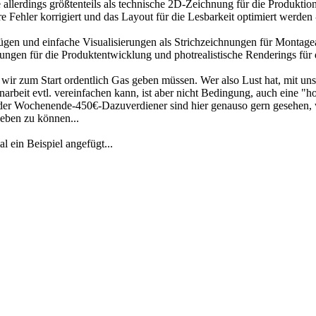
 allerdings größtenteils als technische 2D-Zeichnung für die Produktio
Fehler korrigiert und das Layout für die Lesbarkeit optimiert werden 
fügen und einfache Visualisierungen als Strichzeichnungen für Montage
ngen für die Produktentwicklung und photrealistische Renderings für d
 wir zum Start ordentlich Gas geben müssen. Wer also Lust hat, mit un
rbeit evtl. vereinfachen kann, ist aber nicht Bedingung, auch eine "h
 oder Wochenende-450€-Dazuverdiener sind hier genauso gern gesehen, 
geben zu können...
l ein Beispiel angefügt...