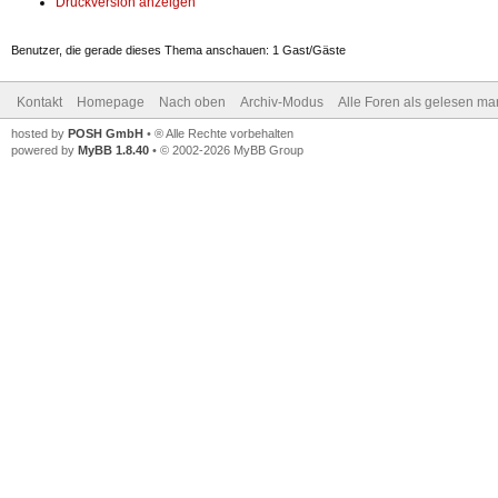
Druckversion anzeigen
Benutzer, die gerade dieses Thema anschauen: 1 Gast/Gäste
Kontakt
Homepage
Nach oben
Archiv-Modus
Alle Foren als gelesen ma
hosted by
POSH GmbH
• ® Alle Rechte vorbehalten
powered by
MyBB 1.8.40
• © 2002-2026 MyBB Group