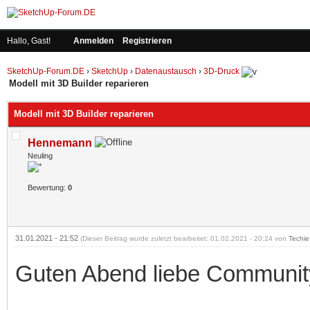
Hallo, Gast!
Anmelden
Registrieren
SketchUp-Forum.DE
›
SketchUp
›
Datenaustausch
›
3D-Druck
Modell mit 3D Builder reparieren
Modell mit 3D Builder reparieren
Hennemann
Neuling
Bewertung:
0
31.01.2021 - 21:52
(Dieser Beitrag wurde zuletzt bearbeitet: 01.02.2021 - 20:24 von
Techie
Guten Abend liebe Communit