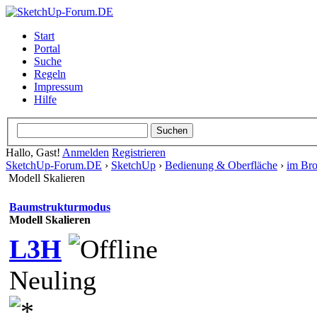
Start
Portal
Suche
Regeln
Impressum
Hilfe
Hallo, Gast!
Anmelden
Registrieren
SketchUp-Forum.DE
›
SketchUp
›
Bedienung & Oberfläche
›
im Br
Modell Skalieren
Baumstrukturmodus
Modell Skalieren
L3H
Neuling