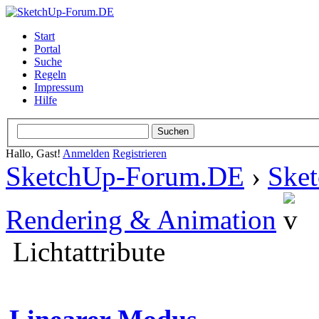
Start
Portal
Suche
Regeln
Impressum
Hilfe
Hallo, Gast!
Anmelden
Registrieren
SketchUp-Forum.DE
›
Ske
Rendering & Animation
Lichtattribute
Linearer Modus