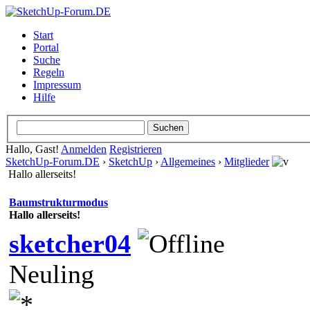
Start
Portal
Suche
Regeln
Impressum
Hilfe
Hallo, Gast!
Anmelden
Registrieren
SketchUp-Forum.DE
›
SketchUp
›
Allgemeines
›
Mitglieder
Hallo allerseits!
Baumstrukturmodus
Hallo allerseits!
sketcher04
Neuling